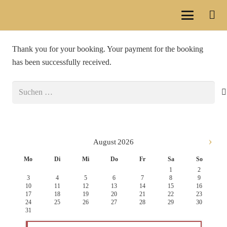
Thank you for your booking. Your payment for the booking
has been successfully received.
Suchen
nach:
›
August
2026
Mo
Di
Mi
Do
Fr
Sa
So
1
2
3
4
5
6
7
8
9
10
11
12
13
14
15
16
17
18
19
20
21
22
23
24
25
26
27
28
29
30
31